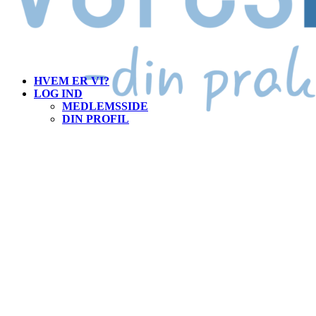
HVEM ER VI?
LOG IND
MEDLEMSSIDE
DIN PROFIL
MEDLEMSSIDE
INTRANET
HVAD TILBYDER VI
OM DIG
KONTAKT
INDKØBSAFTALER
LOGIN
LOGIN TIL INDKØBSAFTALER